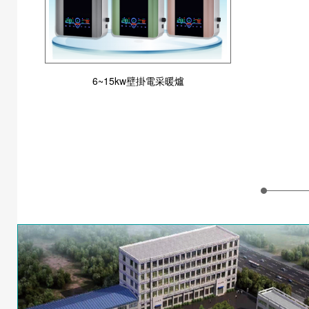
6~15kw壁掛電采暖爐